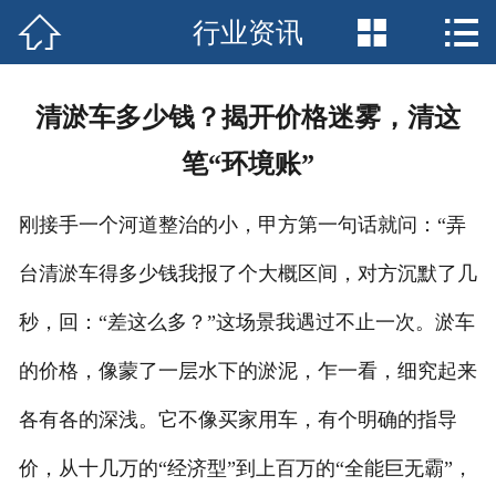



行业资讯
网站首页

关于我们
清淤车多少钱？揭开价格迷雾，清这
服务中心
笔“环境账”
行业资讯
刚接手一个河道整治的小，甲方第一句话就问：“弄
企业文化
台清淤车得多少钱我报了个大概区间，对方沉默了几
联系我们
秒，回：“差这么多？”这场景我遇过不止一次。淤车
的价格，像蒙了一层水下的淤泥，乍一看，细究起来
各有各的深浅。它不像买家用车，有个明确的指导
价，从十几万的“经济型”到上百万的“全能巨无霸”，