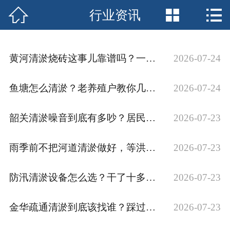



行业资讯
网站首页

关于我们
黄河清淤烧砖这事儿靠谱吗？一个老编辑的实地观察
2026-07-24
服务中心
鱼塘怎么清淤？老养殖户教你几招，省时又省力
2026-07-24
行业资讯
韶关清淤噪音到底有多吵？居民该怎么应对？
2026-07-23
企业文化
联系我们
雨季前不把河道清淤做好，等洪水来了就真来不及了
2026-07-23
防汛清淤设备怎么选？干了十多年工程，我把踩过的坑都告诉你
2026-07-23
金华疏通清淤到底该找谁？踩过这些坑才明白的事
2026-07-23