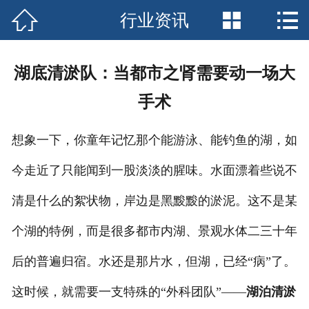



行业资讯
网站首页

关于我们
湖底清淤队：当都市之肾需要动一场大
服务中心
手术
行业资讯
想象一下，你童年记忆那个能游泳、能钓鱼的湖，如
企业文化
今走近了只能闻到一股淡淡的腥味。水面漂着些说不
联系我们
清是什么的絮状物，岸边是黑黢黢的淤泥。这不是某
个湖的特例，而是很多都市内湖、景观水体二三十年
后的普遍归宿。水还是那片水，但湖，已经“病”了。
这时候，就需要一支特殊的“外科团队”——
湖泊清淤