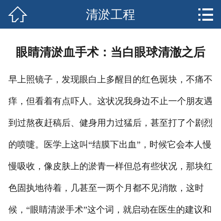


清淤工程
网站首页

关于我们
眼睛清淤血手术：当白眼球清澈之后
服务中心
早上照镜子，发现眼白上多醒目的红色斑块，不痛不
行业资讯
痒，但看着有点吓人。这状况我身边不止一个朋友遇
企业文化
到过熬夜赶稿后、健身用力过猛后，甚至打了个剧烈
联系我们
的喷嚏。医学上这叫“结膜下出血”，时候它会本人慢
慢吸收，像皮肤上的淤青一样但总有些状况，那块红
色固执地待着，几甚至一两个月都不见消散，这时
候，“眼睛清淤手术”这个词，就启动在医生的建议和