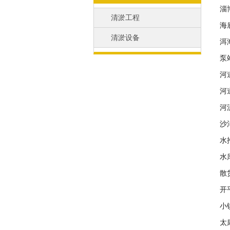
淄
清淤工程
海
清淤设备
洱
泵
河
河
河
沙
水
水
散
开
小
太