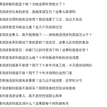
博清淤船到底是个啥？为啥这两年突然火了？
底清淤挖出来的淤泥，真能变成宝贝？这事儿靠谱吗
海清淤治理到底有没有用？我实地看了三次，说点大实话
站清淤推进为啥这么难？这几个坑你踩过没
道清淤这事儿，真不能再拖了——加快推进清淤到底该怎么干？
道清淤改革到底动了谁的蛋糕？说实话，这事儿比你想的复杂
流清淤新闻背后：你家门口的河变清了吗？这事到底谁在管？
洋管道清淤到底该怎么做？十年经验老司机给你说清楚
推清淤到底靠不靠谱？我干了十多年河道工程，今天跟你说明白
库清淤到底值不值？我干了十年才搞明白这些门道
货堆场清淤到底有多重要？这几点不搞清楚，迟早吃大亏
平清淤船到底值不值得买？我用亲身经历告诉你真相
镇河道清淤这事儿，真不是挖挖泥那么简单
康沟清淤到底在清什么？这事跟每个村民都有关